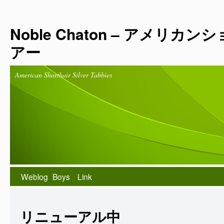
Noble Chaton – アメリカ
アー
American Shorthair Silver Tabbies
Weblog
Boys
Link
リニューアル中